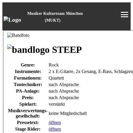
Musiker Kulturteam München
(MUKT)
STEEP
Genre:
Rock
Instrumente:
2 x E-Gitarre, 2x Gesang, E-Bass, Schlagze
Formationen:
Quartett
Tontechniker:
nach Absprache
PA-Anlage:
nach Absprache
Preis:
nach Absprache
Spielart:
verstärkt
Musikverwertungs-
keine Mitgliedschaft
gesellschaft:
Pressetext:
öffnen
Stage Rider:
öffnen