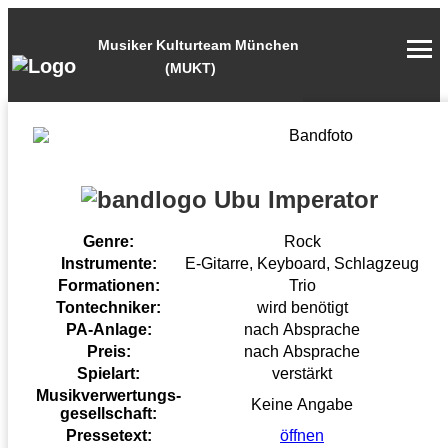
Musiker Kulturteam München
(MUKT)
Ubu Imperator
Genre:
Rock
Instrumente:
E-Gitarre, Keyboard, Schlagzeug
Formationen:
Trio
Tontechniker:
wird benötigt
PA-Anlage:
nach Absprache
Preis:
nach Absprache
Spielart:
verstärkt
Musikverwertungs-
Keine Angabe
gesellschaft:
Pressetext:
öffnen